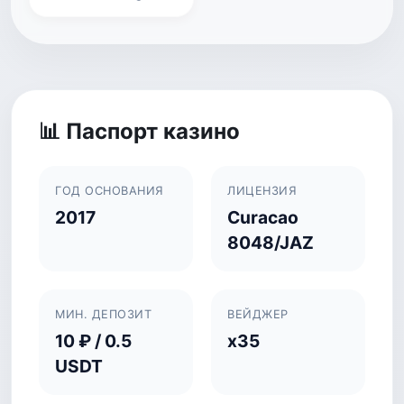
📊 Паспорт казино
ГОД ОСНОВАНИЯ
ЛИЦЕНЗИЯ
2017
Curacao
8048/JAZ
МИН. ДЕПОЗИТ
ВЕЙДЖЕР
10 ₽ / 0.5
х35
USDT