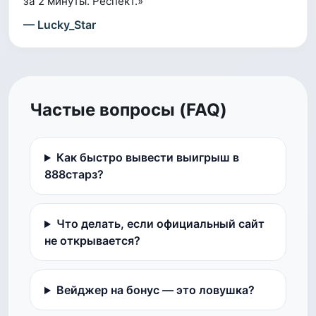
за 2 минуты. Респект.»
— Lucky_Star
Частые вопросы (FAQ)
Как быстро вывести выигрыш в
888старз?
Что делать, если официальный сайт
не открывается?
Вейджер на бонус — это ловушка?