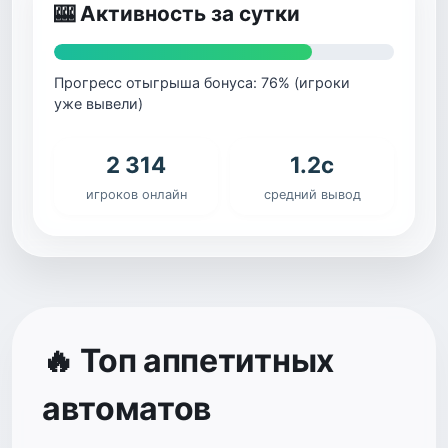
🎰 Активность за сутки
Прогресс отыгрыша бонуса: 76% (игроки
уже вывели)
2 314
1.2с
игроков онлайн
средний вывод
🔥 Топ аппетитных
автоматов