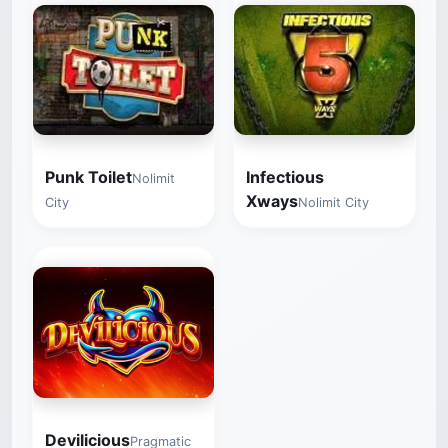
Punk Toilet
Infectious
Nolimit
Xways
City
Nolimit City
Devilicious
Pragmatic