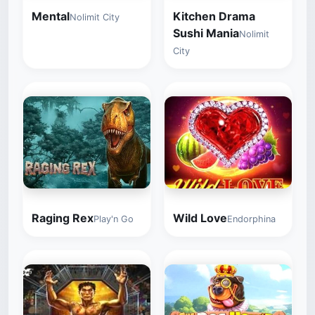
Mental
Kitchen Drama
Nolimit City
Sushi Mania
Nolimit
City
Raging Rex
Wild Love
Play'n Go
Endorphina